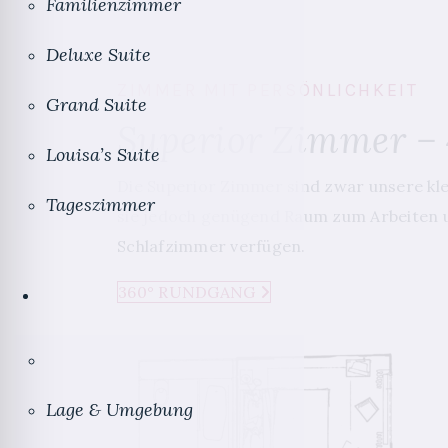
Familienzimmer
Deluxe Suite
ZIMMER MIT PERSÖNLICHKEIT
Grand Suite
Superior Zimmer – 
Louisa’s Suite
Die Superior Zimmer sind zwar unsere kl
Tageszimmer
sie jedoch genügend Raum zum Arbeiten u
Schlafzimmer verfügen.
360° RUNDGANG
Lage & Umgebung