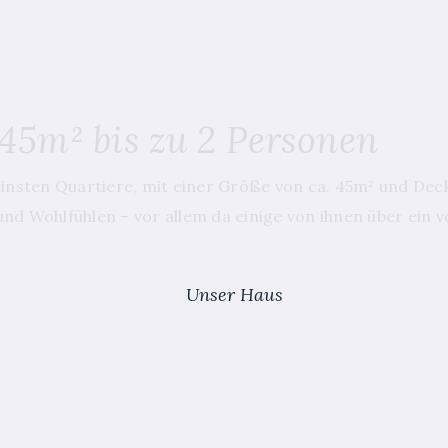
45m² bis zu 2 Personen
einsten Quartiere, mit einer Größe von ca. 45m² und De
nd Wohlfühlen – vor allem da einige von ihnen über ei
Unser Haus