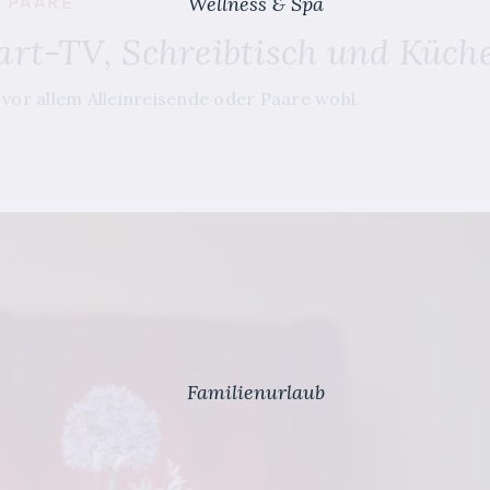
 PAARE
Wellness & Spa
art-TV, Schreibtisch und Küch
vor allem Alleinreisende oder Paare wohl.
Familienurlaub