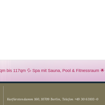
Kurfürstendamm 160, 10709 Berlin, Telefon +49 30 63103-0