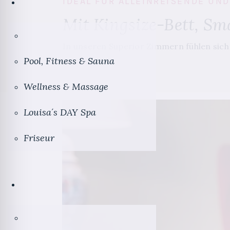
IDEAL FÜR ALLEINREISENDE UND
Mit Kingsize-Bett, Sm
In unseren Superior Zimmern fühlen sich 
Pool, Fitness & Sauna
Wellness & Massage
Louisa´s DAY Spa
Friseur